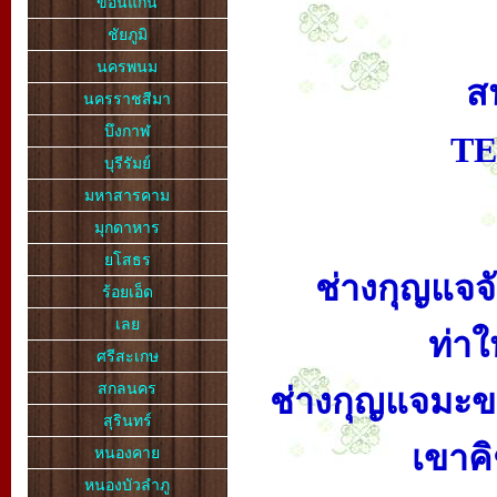
ขอนแก่น
ชัยภูมิ
นครพนม
สน
นครราชสีมา
บึงกาฬ
TE
บุรีรัมย์
มหาสารคาม
มุกดาหาร
ยโสธร
ช่างกุญแจจั
ร้อยเอ็ด
เลย
ท่าใ
ศรีสะเกษ
สกลนคร
ช่างกุญแจมะขา
สุรินทร์
เขาค
หนองคาย
หนองบัวลำภู