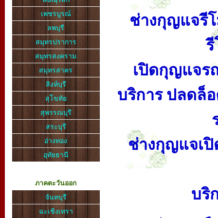
เพชรบูรณ์
ช่างกุญแจรีโ
ลพบุรี
ร
สมุทรปราการ
สมุทรสงคราม
เปิดกุญแจรถ 
สมุทรสาคร
สิงห์บุรี
บริการ ปลดล็อ
สุโขทัย
สุพรรณบุรี
สระบุรี
ช่างกุญแจเปิ
อ่างทอง
อุทัยธานี
ภาคตะวันออก
บริ
จันทบุรี
ฉะเชิงเทรา