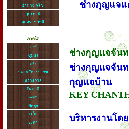
ช่างกุญแจแ
อำนาจเจริญ
อุดรธานี
อุบลราชธานี
ภาคใต้
กระบี่
ช่างกุญแจจันทบ
ชุมพร
ตรัง
ช่างกุญแจจันทบ
นครศรีธรรมราช
กุญแจบ้าน
นราธิวาส
ปัตตานี
KEY CHANTH
พังงา
พัทลุง
ภูเก็ต
บริหารงานโดย .
ยะลา