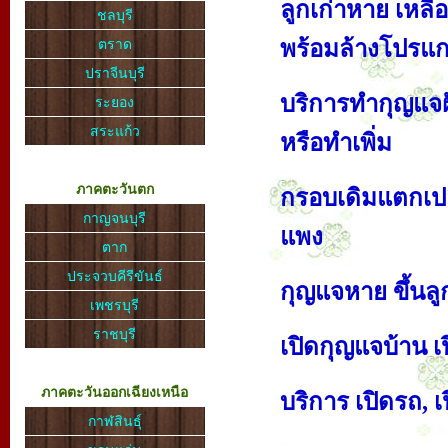
ลูกเก่าหาย เหล
ชลบุรี
พร้อมล้างโปรแก
ตราด
ปราจีนบุรี
บริการทำกุญแจฝ
ระยอง
สระแก้ว
หรือทำเพิ่ม
ภาคตะวันตก
กรอบเดิมแตกเปล
กาญจนบุรี
แพง
ตาก
ประจวบคีรีขันธ์
กุญแจหาย ขึ้นล
เพชรบุรี
ราชบุรี
เปิดกุญแจบ้าน เ
ภาคตะวันออกเฉียงเหนือ
บริการ เปิดรถ, เป
กาฬสินธุ์