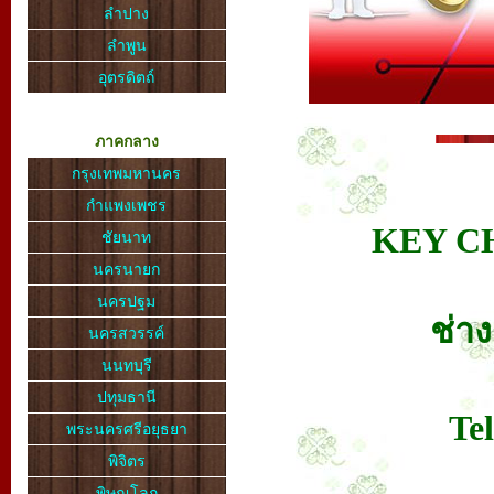
ลำปาง
ลำพูน
อุตรดิตถ์
ภาคกลาง
กรุงเทพมหานคร
กำแพงเพชร
KEY C
ชัยนาท
นครนายก
นครปฐม
ช่า
นครสวรรค์
นนทบุรี
ปทุมธานี
Te
พระนครศรีอยุธยา
พิจิตร
พิษณุโลก