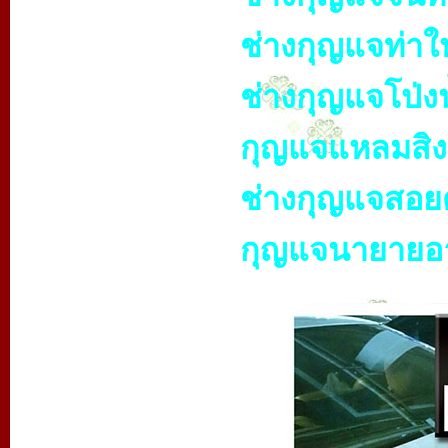
ช่างกุญแจท่าใ
ช่างกุญแจโป่งน
กุญแจแหลมสิง
ช่างกุญแจสอย
กุญแจนายายอ