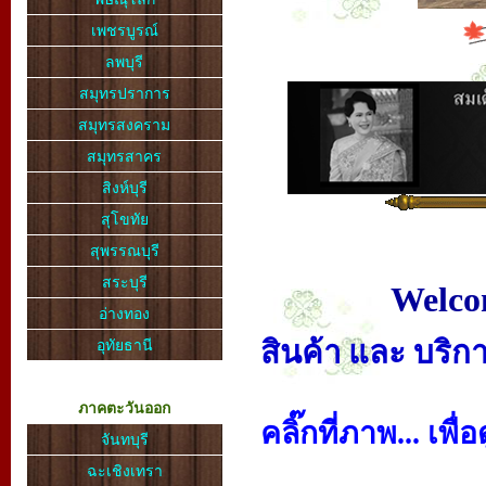
เพชรบูรณ์
ลพบุรี
สมุทรปราการ
สมุทรสงคราม
สมุทรสาคร
สิงห์บุรี
สุโขทัย
สุพรรณบุรี
สระบุรี
Welcom
อ่างทอง
สินค้า และ บริก
อุทัยธานี
ภาคตะวันออก
คลิ๊กที่ภาพ... เพื
จันทบุรี
ฉะเชิงเทรา