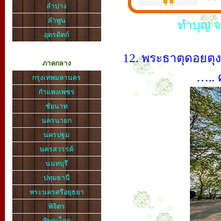
ลำปาง
ลำพูน
ทำบุญ จ.
อุตรดิตถ์
12. พระธาตุดอยตุง
ภาคกลาง
….. ค
กรุงเทพมหานคร
กำแพงเพชร
ชัยนาท
นครนายก
นครปฐม
นครสวรรค์
นนทบุรี
ปทุมธานี
พระนครศรีอยุธยา
พิจิตร
พิษณุโลก