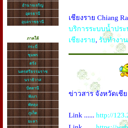
อำนาจเจริญ
อุดรธานี
เชียงราย Chiang Rai
อุบลราชธานี
บริการระบบน้ำประ
เชียงราย
,
รับทำงาน
ภาคใต้
กระบี่
ชุมพร
ตรัง
นครศรีธรรมราช
นราธิวาส
ปัตตานี
ข่าวสาร จังหวัดเชี
พังงา
พัทลุง
ภูเก็ต
Link ......
http://123
ยะลา
Link ......
https://we