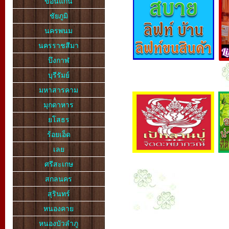
ขอนแก่น
ชัยภูมิ
นครพนม
นครราชสีมา
บึงกาฬ
บุรีรัมย์
มหาสารคาม
มุกดาหาร
ยโสธร
ร้อยเอ็ด
เลย
ศรีสะเกษ
สกลนคร
สุรินทร์
หนองคาย
หนองบัวลำภู