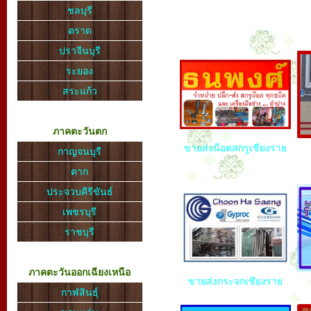
ชลบุรี
ตราด
ปราจีนบุรี
ระยอง
สระแก้ว
ภาคตะวันตก
ขายส่งน๊อตสกรูเชียงราย
กาญจนบุรี
ตาก
ประจวบคีรีขันธ์
เพชรบุรี
ราชบุรี
ภาคตะวันออกเฉียงเหนือ
ขายส่งกระจกเชียงราย
กาฬสินธุ์