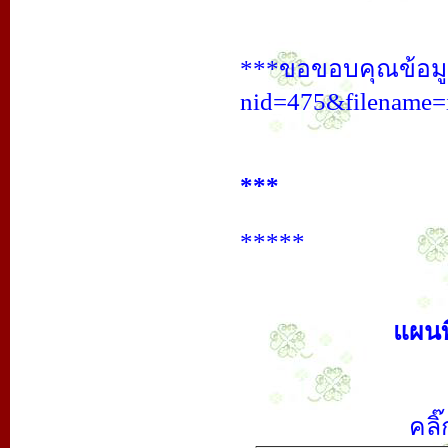
***ขอขอบคุณข้อมูล
nid=475&filename=
***
*****
แผนท
คลิ