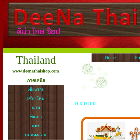
Thailand
Home
Pr
www.deenathaishop.com
ภาคเหนือ
เชียงราย
เชียงใหม่
D
D
D
D
D
น่าน
พะเยา
แพร่
แม่ฮ่องสอน