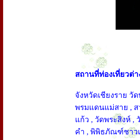
สถานที่ท่องเที่ยวต่า
จังหวัดเชียงราย วั
พรมแดนแม่สาย , สาม
แก้ว , วัดพระสิงห์ ,
คำ , พิพิธภัณฑ์ชาว