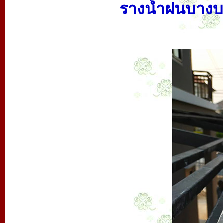
รางน้ำฝนบางบ