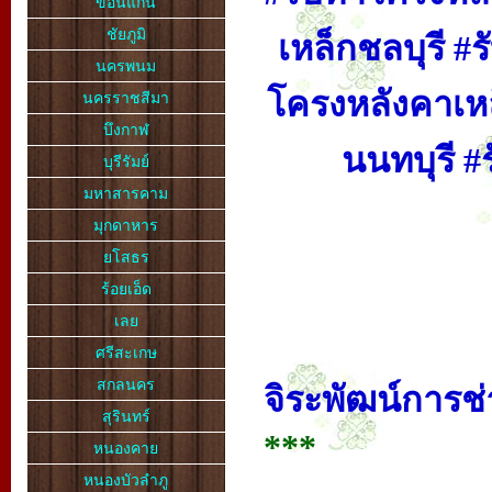
ขอนแก่น
ชัยภูมิ
เหล็กชลบุรี 
นครพนม
โครงหลังคาเห
นครราชสีมา
บึงกาฬ
นนทบุรี 
บุรีรัมย์
มหาสารคาม
มุกดาหาร
ยโสธร
ร้อยเอ็ด
เลย
ศรีสะเกษ
สกลนคร
จิระพัฒน์การช่
สุรินทร์
***
หนองคาย
หนองบัวลำภู