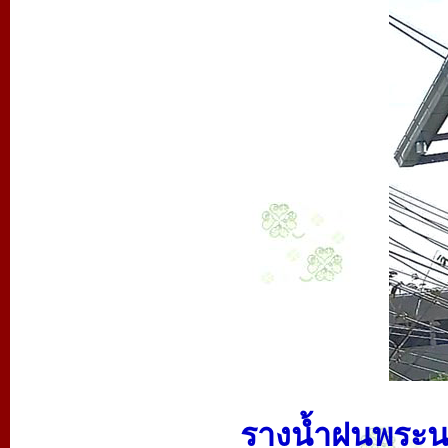
รางน้ำฝนพระนค