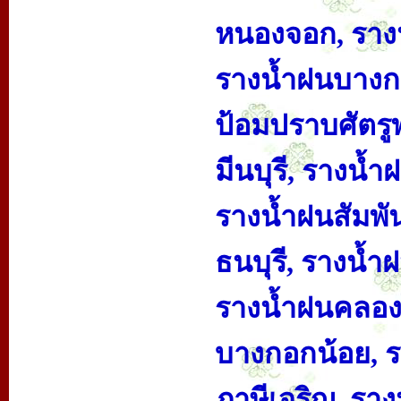
หนองจอก, ราง
รางน้ำฝนบางกะ
ป้อมปราบศัตรู
มีนบุรี, รางน
รางน้ำฝนสัมพั
ธนบุรี, รางน้
รางน้ำฝนคลองส
บางกอกน้อย, ร
ภาษีเจริญ, รา