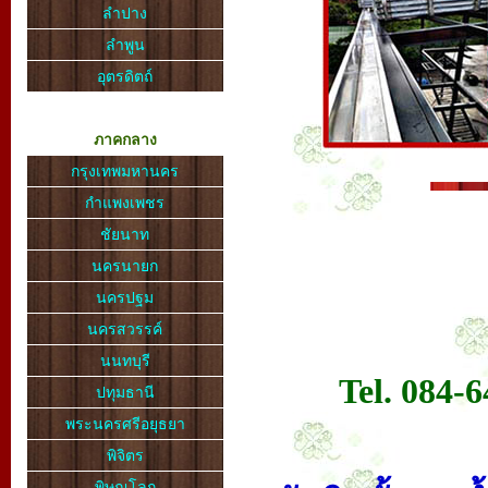
ลำปาง
ลำพูน
อุตรดิตถ์
ภาคกลาง
กรุงเทพมหานคร
กำแพงเพชร
ชัยนาท
นครนายก
นครปฐม
นครสวรรค์
นนทบุรี
Tel. 084-
ปทุมธานี
พระนครศรีอยุธยา
พิจิตร
พิษณุโลก