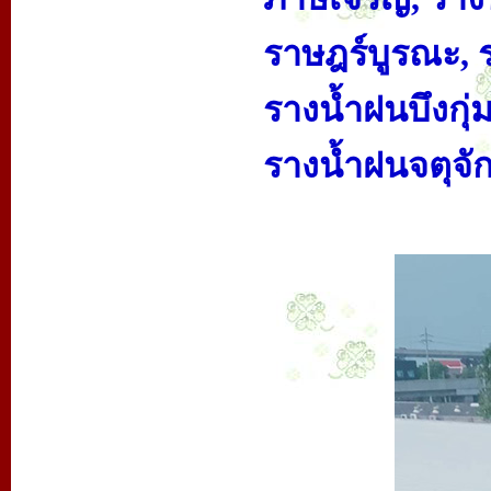
ราษฎร์บูรณะ, 
รางน้ำฝนบึงกุ่
รางน้ำฝนจตุจั