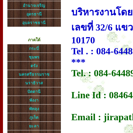
อำนาจเจริญ
บริหารงานโดย .
อุดรธานี
อุบลราชธานี
เลขที่ 32/6 แข
10170
ภาคใต้
Tel . : 084-644
กระบี่
ชุมพร
***
ตรัง
Tel. : 084-6448
นครศรีธรรมราช
นราธิวาส
ปัตตานี
Line Id : 0846
พังงา
พัทลุง
Email : jirap
ภูเก็ต
ยะลา