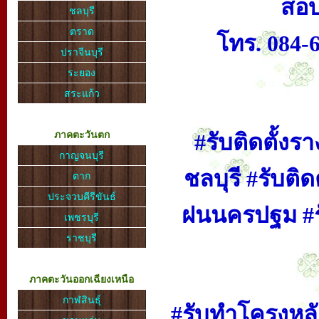
สอบ
ชลบุรี
ตราด
โทร. 084-
ปราจีนบุรี
ระยอง
สระแก้ว
ภาคตะวันตก
#รับติดตั้งร
กาญจนบุรี
ชลบุรี #รับติ
ตาก
ประจวบคีรีขันธ์
ฝนนครปฐม #รับ
เพชรบุรี
ราชบุรี
ภาคตะวันออกเฉียงเหนือ
กาฬสินธุ์
#รับทำโครงหลั