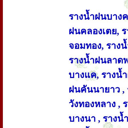
รางน้ำฝนบางค
ฝนคลองเตย, ร
จอมทอง, รางน้
รางน้ำฝนลาดพร
บางแค, รางน้ำ
ฝนคันนายาว , 
วังทองหลาง , 
บางนา , รางน้ำ