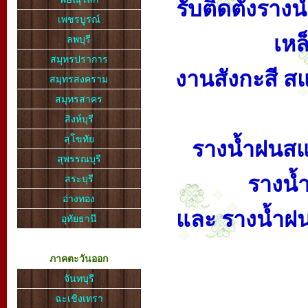
รับติดตั้งราง
เพชรบูรณ์
เหล
ลพบุรี
สมุทรปราการ
งานสังกะสี สแ
สมุทรสงคราม
สมุทรสาคร
สิงห์บุรี
สุโขทัย
รางน้ำฝนสแ
สุพรรณบุรี
รางน้
สระบุรี
อ่างทอง
และ รางน้ำฝน
อุทัยธานี
ภาคตะวันออก
จันทบุรี
ฉะเชิงเทรา