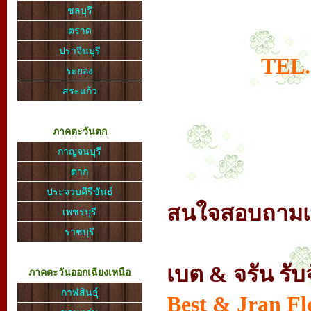
ชลบุรี
ตราด
ปราจีนบุรี
TEL.
ระยอง
สระแก้ว
ภาคตะวันตก
กาญจนบุรี
ตาก
ประจวบคีรีขันธ์
สนใจสอบถามเพิ่
เพชรบุรี
ราชบุรี
เบต & จรัน รั
ภาคตะวันออกเฉียงเหนือ
กาฬสินธุ์
Best & Jran Flo