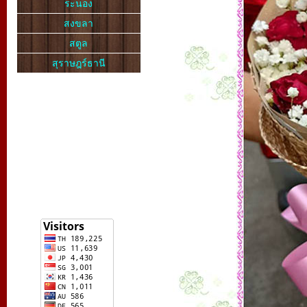
ระนอง
สงขลา
สตูล
สุราษฎร์ธานี