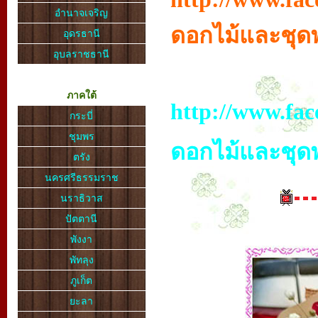
อำนาจเจริญ
ดอกไม้และชุ
อุดรธานี
อุบลราชธานี
ภาคใต้
http://www.fac
กระบี่
ชุมพร
ดอกไม้และชุ
ตรัง
นครศรีธรรมราช
นราธิวาส
ปัตตานี
พังงา
พัทลุง
ภูเก็ต
ยะลา