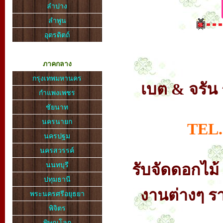
ลำปาง
ลำพูน
อุตรดิตถ์
ภาคกลาง
กรุงเทพมหานคร
เบต & จรัน
กำแพงเพชร
ชัยนาท
นครนายก
TEL.
นครปฐม
นครสวรรค์
รับจัดดอกไม
นนทบุรี
ปทุมธานี
งานต่างๆ รา
พระนครศรีอยุธยา
พิจิตร
พิษณุโลก