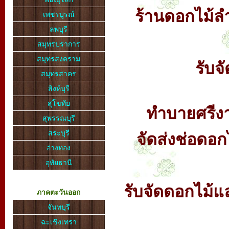
ร้านดอกไม้ล
เพชรบูรณ์
ลพบุรี
สมุทรปราการ
สมุทรสงคราม
รับจ
สมุทรสาคร
สิงห์บุรี
สุโขทัย
ทำบายศรีง
สุพรรณบุรี
สระบุรี
จัดส่งช่อดอก
อ่างทอง
อุทัยธานี
รับจัดดอกไม้
ภาคตะวันออก
จันทบุรี
ฉะเชิงเทรา