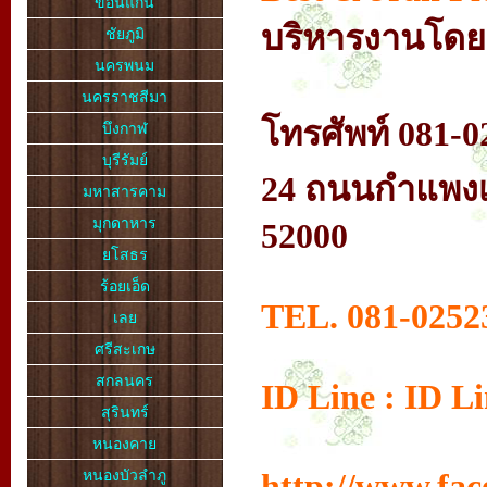
ขอนแก่น
บริหารงานโดย.
ชัยภูมิ
นครพนม
นครราชสีมา
โทรศัพท์ 081-0
บึงกาฬ
บุรีรัมย์
24 ถนนกำแพงเม
มหาสารคาม
มุกดาหาร
52000
ยโสธร
ร้อยเอ็ด
TEL. 081-0252
เลย
ศรีสะเกษ
สกลนคร
ID Line : ID L
สุรินทร์
หนองคาย
http://www.fac
หนองบัวลำภู